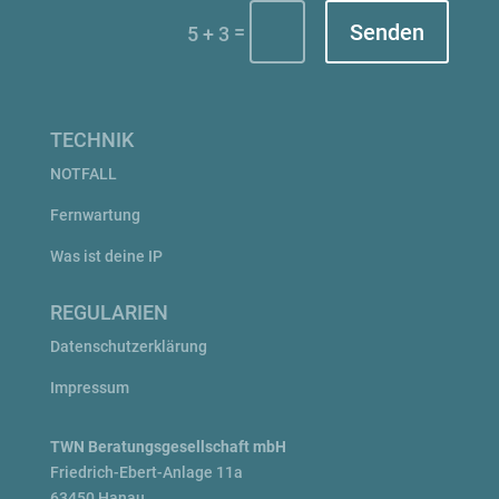
Senden
=
5 + 3
TECHNIK
NOTFALL
Fernwartung
Was ist deine IP
REGULARIEN
Da­ten­schutz­er­klär­ung
Im­pres­sum
TWN Be­rat­ungs­ge­sell­schaft mbH
Fried­rich-Ebert-An­lage 11a
63450 Hanau