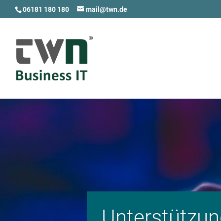
06181 180 180
mail@twn.de
Un­ter­­stüt­zun