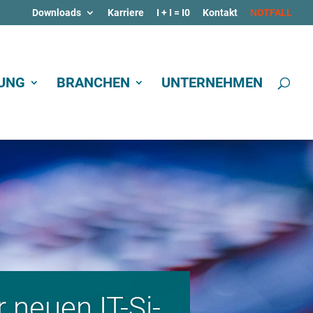
Downloads
Karriere
I + I = I0
Kontakt
NOTFALL
TUNG
BRANCHEN
UNTERNEHMEN
er neu­en IT-Si­