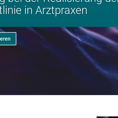
­li­nie in Arzt­­pra­xen
ieren