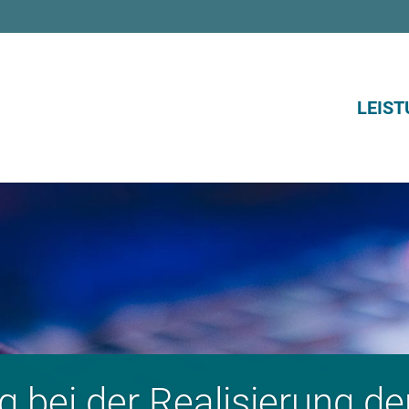
LEIS
g bei der Re­a­li­­sie­rung d