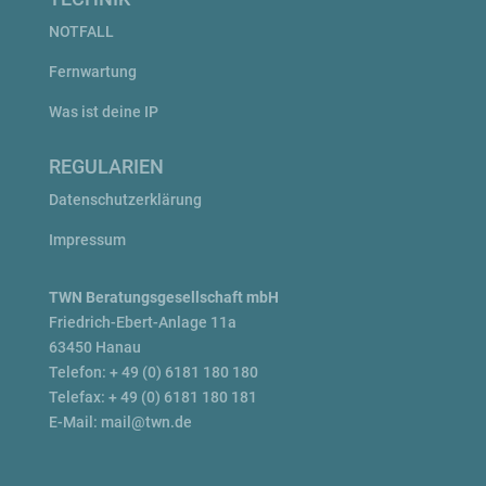
NOTFALL
Fernwartung
Was ist deine IP
REGULARIEN
Da­ten­schutz­er­klär­ung
Im­pres­sum
TWN Be­rat­ungs­ge­sell­schaft mbH
Fried­rich-Ebert-An­lage 11a
63450 Hanau
Telefon: + 49 (0) 6181 180 180
Telefax: + 49 (0) 6181 180 181
E-Mail:
mail@twn.de